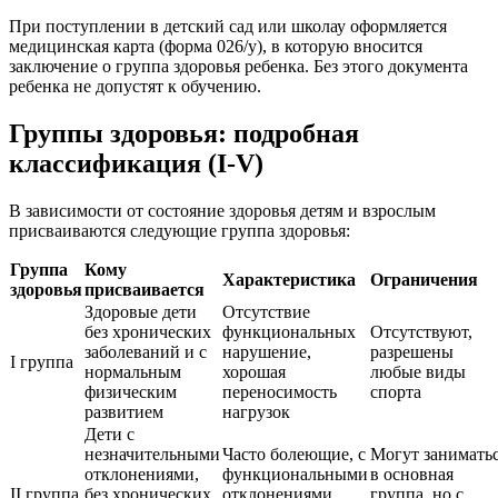
При поступлении в детский сад или школау оформляется
медицинская карта (форма 026/у), в которую вносится
заключение о группа здоровья ребенка. Без этого документа
ребенка не допустят к обучению.
Группы здоровья: подробная
классификация (I-V)
В зависимости от состояние здоровья детям и взрослым
присваиваются следующие группа здоровья:
Группа
Кому
Характеристика
Ограничения
здоровья
присваивается
Здоровые дети
Отсутствие
без хронических
функциональных
Отсутствуют,
заболеваний и с
нарушение,
разрешены
I группа
нормальным
хорошая
любые виды
физическим
переносимость
спорта
развитием
нагрузок
Дети с
незначительными
Часто болеющие, с
Могут занимать
отклонениями,
функциональными
в основная
II группа
без хронических
отклонениями
группа, но с