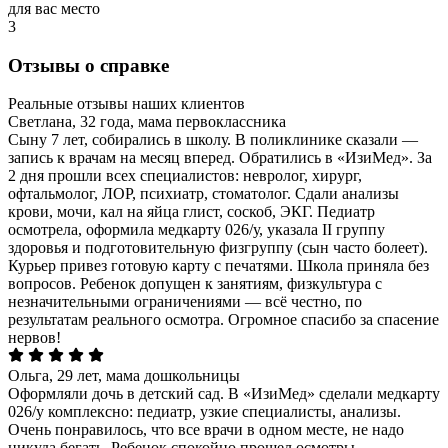
для вас место
3
Отзывы о справке
Реальные отзывы наших клиентов
Светлана, 32 года, мама первоклассника
Сыну 7 лет, собирались в школу. В поликлинике сказали —
запись к врачам на месяц вперед. Обратились в «ИзиМед». За
2 дня прошли всех специалистов: невролог, хирург,
офтальмолог, ЛОР, психиатр, стоматолог. Сдали анализы
крови, мочи, кал на яйца глист, соскоб, ЭКГ. Педиатр
осмотрела, оформила медкарту 026/у, указала II группу
здоровья и подготовительную физгруппу (сын часто болеет).
Курьер привез готовую карту с печатями. Школа приняла без
вопросов. Ребенок допущен к занятиям, физкультура с
незначительными ограничениями — всё честно, по
результатам реального осмотра. Огромное спасибо за спасение
нервов!
Ольга, 29 лет, мама дошкольницы
Оформляли дочь в детский сад. В «ИзиМед» сделали медкарту
026/у комплексно: педиатр, узкие специалисты, анализы.
Очень понравилось, что все врачи в одном месте, не надо
никуда бегать. Ребенок спокойно прошел осмотры,