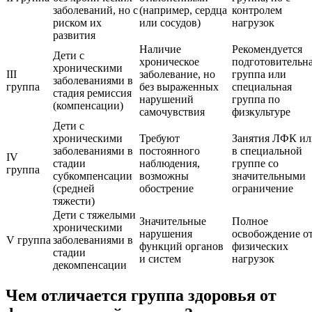
заболеваний, но с
(например, сердца
контролем
риском их
или сосудов)
нагрузок
развития
Наличие
Рекомендуется
Дети с
хроническое
подготовительн
хроническими
III
заболевание, но
группа или
заболеваниями в
группа
без выраженных
специальная
стадия ремиссия
нарушений
группа по
(компенсации)
самочувствия
физкультуре
Дети с
хроническими
Требуют
Занятия ЛФК ил
заболеваниями в
постоянного
в специальной
IV
стадии
наблюдения,
группе со
группа
субкомпенсации
возможны
значительными
(средней
обострение
ограничение
тяжести)
Дети с тяжелыми
Значительные
Полное
хроническими
нарушения
освобождение о
V группа
заболеваниями в
функций органов
физических
стадии
и систем
нагрузок
декомпенсации
Чем отличается группа здоровья от