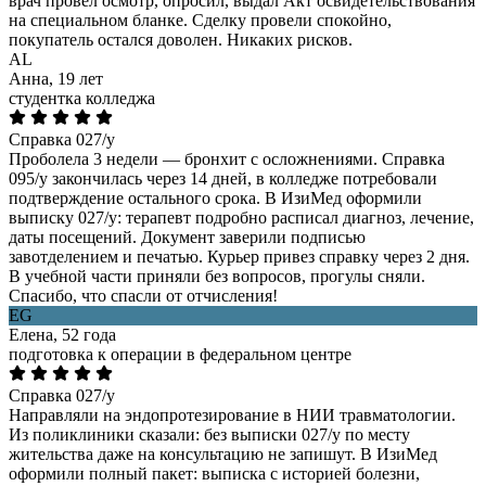
врач провел осмотр, опросил, выдал Акт освидетельствования
на специальном бланке. Сделку провели спокойно,
покупатель остался доволен. Никаких рисков.
AL
Анна, 19 лет
студентка колледжа
Справка 027/у
Проболела 3 недели — бронхит с осложнениями. Справка
095/у закончилась через 14 дней, в колледже потребовали
подтверждение остального срока. В ИзиМед оформили
выписку 027/у: терапевт подробно расписал диагноз, лечение,
даты посещений. Документ заверили подписью
завотделением и печатью. Курьер привез справку через 2 дня.
В учебной части приняли без вопросов, прогулы сняли.
Спасибо, что спасли от отчисления!
EG
Елена, 52 года
подготовка к операции в федеральном центре
Справка 027/у
Направляли на эндопротезирование в НИИ травматологии.
Из поликлиники сказали: без выписки 027/у по месту
жительства даже на консультацию не запишут. В ИзиМед
оформили полный пакет: выписка с историей болезни,