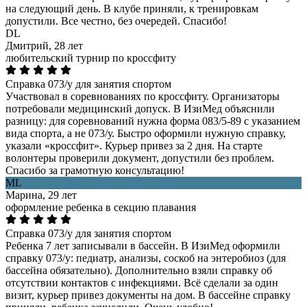
на следующий день. В клубе приняли, к тренировкам
допустили. Все честно, без очередей. Спасибо!
DL
Дмитрий, 28 лет
любительский турнир по кроссфиту
Справка 073/у для занятия спортом
Участвовал в соревнованиях по кроссфиту. Организаторы
потребовали медицинский допуск. В ИзиМед объяснили
разницу: для соревнований нужна форма 083/5-89 с указанием
вида спорта, а не 073/у. Быстро оформили нужную справку,
указали «кроссфит». Курьер привез за 2 дня. На старте
волонтеры проверили документ, допустили без проблем.
Спасибо за грамотную консультацию!
ML
Марина, 29 лет
оформление ребенка в секцию плавания
Справка 073/у для занятия спортом
Ребенка 7 лет записывали в бассейн. В ИзиМед оформили
справку 073/у: педиатр, анализы, соскоб на энтеробиоз (для
бассейна обязательно). Дополнительно взяли справку об
отсутствии контактов с инфекциями. Всё сделали за один
визит, курьер привез документы на дом. В бассейне справку