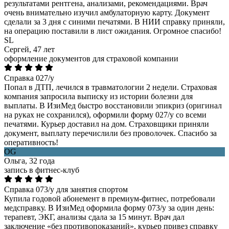
результатами рентгена, анализами, рекомендациями. Врач
очень внимательно изучил амбулаторную карту. Документ
сделали за 3 дня с синими печатями. В НИИ справку приняли,
на операцию поставили в лист ожидания. Огромное спасибо!
SL
Сергей, 47 лет
оформление документов для страховой компании
Справка 027/у
Попал в ДТП, лечился в травматологии 2 недели. Страховая
компания запросила выписку из истории болезни для
выплаты. В ИзиМед быстро восстановили эпикриз (оригинал
на руках не сохранился), оформили форму 027/у со всеми
печатями. Курьер доставил на дом. Страховщики приняли
документ, выплату перечислили без проволочек. Спасибо за
оперативность!
OG
Ольга, 32 года
запись в фитнес-клуб
Справка 073/у для занятия спортом
Купила годовой абонемент в премиум-фитнес, потребовали
медсправку. В ИзиМед оформила форму 073/у за один день:
терапевт, ЭКГ, анализы сдала за 15 минут. Врач дал
заключение «без противопоказаний», курьер привез справку