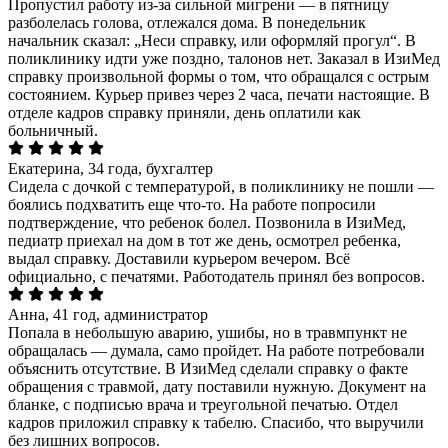
Пропустил работу из-за сильной мигрени — в пятницу
разболелась голова, отлежался дома. В понедельник
начальник сказал: „Неси справку, или оформляй прогул“. В
поликлинику идти уже поздно, талонов нет. Заказал в ИзиМед
справку произвольной формы о том, что обращался с острым
состоянием. Курьер привез через 2 часа, печати настоящие. В
отделе кадров справку приняли, день оплатили как
больничный.
Екатерина, 34 года, бухгалтер
Сидела с дочкой с температурой, в поликлинику не пошли —
боялись подхватить еще что-то. На работе попросили
подтверждение, что ребенок болел. Позвонила в ИзиМед,
педиатр приехал на дом в тот же день, осмотрел ребенка,
выдал справку. Доставили курьером вечером. Всё
официально, с печатями. Работодатель принял без вопросов.
Анна, 41 год, администратор
Попала в небольшую аварию, ушибы, но в травмпункт не
обращалась — думала, само пройдет. На работе потребовали
объяснить отсутствие. В ИзиМед сделали справку о факте
обращения с травмой, дату поставили нужную. Документ на
бланке, с подписью врача и треугольной печатью. Отдел
кадров приложил справку к табелю. Спасибо, что выручили
без лишних вопросов.