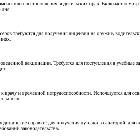
мены или восстановления водительских прав. Включает осмотр т
 дня.
серов требуются для получения лицензии на оружие, водительск
ниях.
веденной вакцинации. Требуется для поступления в учебные зав
цин.
 к врачу и временной нетрудоспособности. Используется для ос
кольников.
ицинские справки: для получения путевки в санаторий, для виз
ебований законодательства.