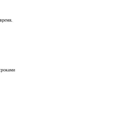
время.
сроками