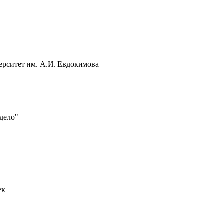
ерситет им. А.И. Евдокимова
дело"
ек